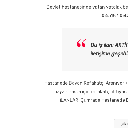
Devlet hastanesinde yatan yatalak bezl
05551870542
Bu iş ilanı AKTİ
iletişime geçebil
Hastanede Bayan Refakatçı Aranıyor +
bayan hasta için refakatçı ihtiya
İLANLARI.Çumrada Hastanede Baya
İş il