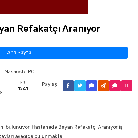
yan Refakatçı Aranıyor
Ana Sayfa
Masaüstü PC
Hit
Paylaş
1241
ş
alını bulunuyor. Hastanede Bayan Refakatçı Aranıyor iş
etayları aşağıda bulunmakta.